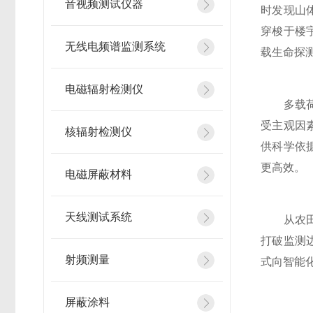
音视频测试仪器
时发现山
穿梭于楼
无线电频谱监测系统
载生命探
电磁辐射检测仪
多载荷适
受主观因
核辐射检测仪
供科学依
更高效。
电磁屏蔽材料
天线测试系统
从农田到
打破监测
射频测量
式向智能
屏蔽涂料