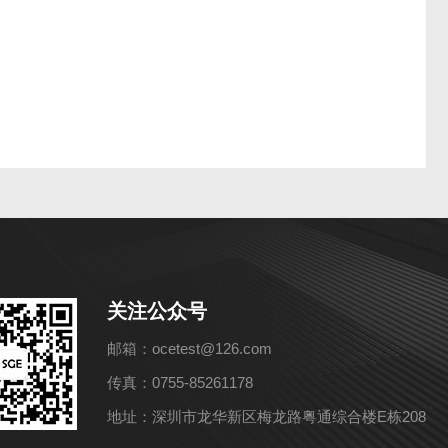
关注公众号
邮箱：ocetest@126.com
传真：0755-85261178
地址：深圳市龙华新区梅龙路粤通综合楼E栋208