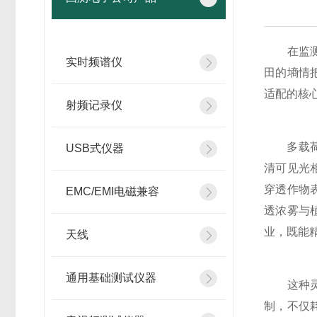
在监测需
实时频谱仪
田的墒情
适配的核
射频记录仪
多载荷
USB式仪器
清可见光
穿透作物
EMC/EMI电磁兼容
透浓雾与
业，既能
天线
通用基础测试仪器
这种灵活
制，不仅