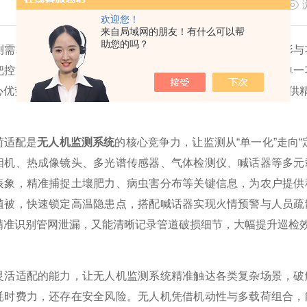
更新时间：2026-05-25
欢迎您！
来自局域网的朋友！有什么可以帮
助您的吗？
求日益多元复杂的当下，传统监测手段受限于空间、地形与功
把控，到山林火险的隐患排查，再到城市管网的巡检维护，单一
心优势，打破场景壁垒，以灵活组合的监测能力，为各领域提供
适配是
无人机监测系统
的核心竞争力，让监测从“单一化”走向
相机、热成像镜头、多光谱传感器、气体检测仪、喊话器等多元
表象，精准捕捉土壤肥力、病虫害分布等关键信息，为农户提供
植被，快速锁定高温隐患点，搭配喊话器实现火情预警与人员疏
精准识别管网泄漏，又能清晰记录管道破损细节，大幅提升巡检
适配的能力，让无人机监测系统精准触达各类复杂场景，破解
耗时费力，还存在安全风险。无人机凭借机动性与多载荷组合，