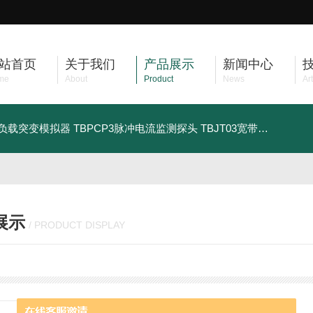
站首页
关于我们
产品展示
新闻中心
me
About
Product
News
Art
车负载突变模拟器
TBPCP3脉冲电流监测探头
TBJT03宽带注入变压器
展示
/ PRODUCT DISPLAY
TC-320屏蔽箱