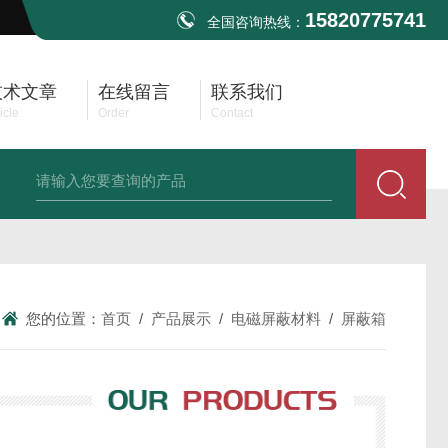
15820775741
全国咨询热线：
技术文章
在线留言
联系我们
icle
Order
Contact
TBMA8 EMI测试天线30MHz-3GHz
TBMA1B EMI双锥天线30M-3G
您的位置：
首页
/
产品展示
/
电磁屏蔽材料
/
屏蔽箱