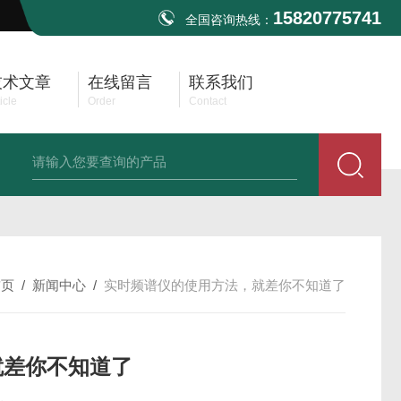
15820775741
全国咨询热线：
技术文章
在线留言
联系我们
icle
Order
Contact
TBMA8 EMI测试天线30MHz-3GHz
TBMA1B EMI双锥天线30M-3G
首页
/
新闻中心
/
实时频谱仪的使用方法，就差你不知道了
就差你不知道了