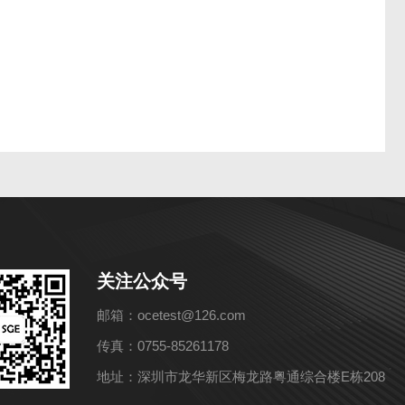
关注公众号
邮箱：ocetest@126.com
传真：0755-85261178
地址：深圳市龙华新区梅龙路粤通综合楼E栋208