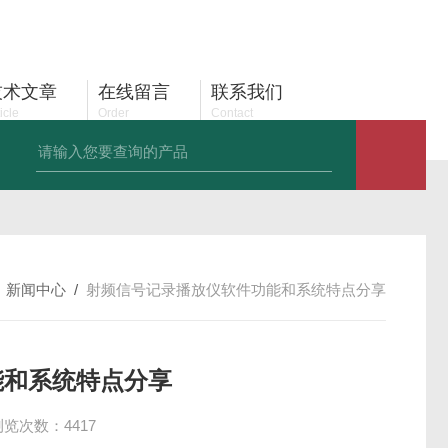
15820775741
全国咨询热线：
技术文章
在线留言
联系我们
icle
Order
Contact
TBMA8 EMI测试天线30MHz-3GHz
TBMA1B EMI双锥天线30M-3G
/
新闻中心
/
射频信号记录播放仪软件功能和系统特点分享
能和系统特点分享
浏览次数：4417