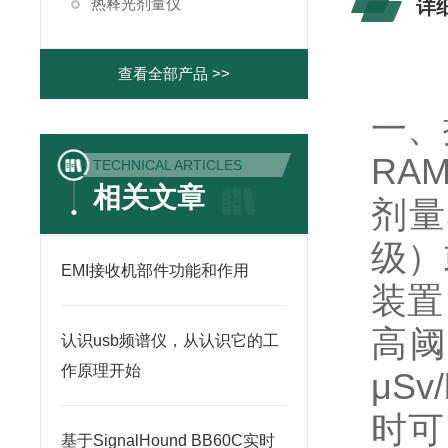
热释光剂量仪
详
查看全部产品 >>
一、
RA
TECHNICAL ARTICLES
相关文章
剂量
级）
EMI接收机部件功能和作用
装置
高阈
认识usb频谱仪，从认识它的工
作原理开始
μS
时可
基于SignalHound BB60C实时