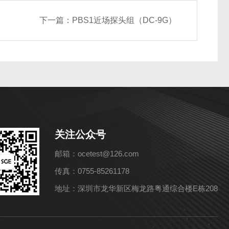
下一篇：
PBS1近场探头组（DC-9G）
关注公众号
邮箱：ocetest@126.com
传真：0755-85261178
地址：深圳市龙华新区梅龙路粤通综合楼E栋208