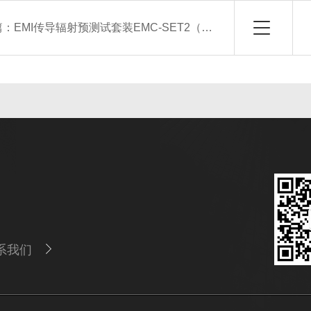
篇：
EMI传导辐射预测试套装EMC-SET2（3G）
系我们