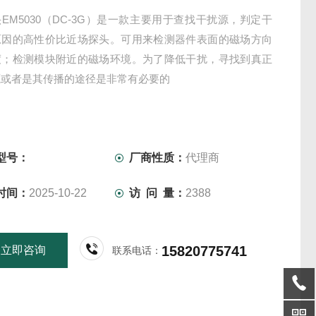
EM5030（DC-3G）是一款主要用于查找干扰源，判定干
原因的高性价比近场探头。可用来检测器件表面的磁场方向
度；检测模块附近的磁场环境。为了降低干扰，寻找到真正
源或者是其传播的途径是非常有必要的
型号：
厂商性质：
代理商
时间：
2025-10-22
访 问 量：
2388
15820775741
立即咨询
联系电话：