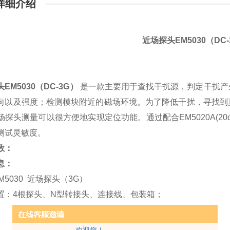
详细介绍
近场探头EM5030（DC-
EM5030（DC-3G）
是一款主要用于查找干扰源，判定干扰产
向以及强度；检测模块附近的磁场环境。为了降低干扰，寻找到
场探头测量可以很方便地实现定位功能。
通过配合EM5020A(2
测试灵敏度。
数：
息：
030 近场探头（3G）
置：4根探头、N型转接头、连接线、包装箱；
欢迎您！