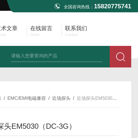
15820775741
全国咨询热线：
技术文章
在线留言
联系我们
icle
Order
Contact
TBMA8 EMI测试天线30MHz-3GHz
TBMA1B EMI双锥天线30M-3G
示
/
EMC/EMI电磁兼容
/
近场探头
/
近场探头EM5030（DC-3G）
头EM5030（DC-3G）