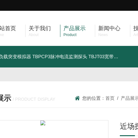
站首页
关于我们
产品展示
新闻中心
me
About
Product
News
Art
车负载突变模拟器
TBPCP3脉冲电流监测探头
TBJT03宽带注入变压器
展示
您的位置：
首页
/
产品展
/ PRODUCT DISPLAY
近场探