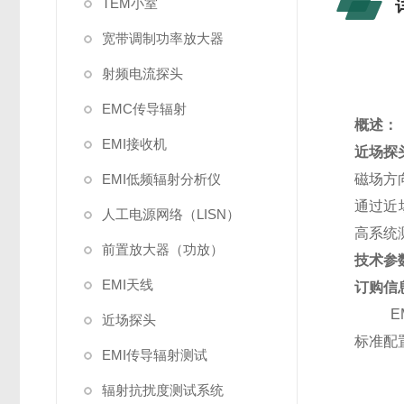
TEM小室
宽带调制功率放大器
射频电流探头
EMC传导辐射
概述：
EMI接收机
近场探头
EMI低频辐射分析仪
磁场方
通过近
人工电源网络（LISN）
高系统
前置放大器（功放）
技术参
EMI天线
订购信
EM5
近场探头
标准配
EMI传导辐射测试
辐射抗扰度测试系统