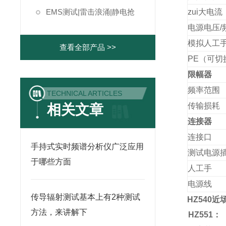
EMS测试|雷击浪涌|静电抢
zui大电流
电源电压/
模拟人工
查看全部产品 >>
PE
（可切
限幅器
频率范围
TECHNICAL ARTICLES
传输损耗
相关文章
连接器
连接口
手持式实时频谱分析仪广泛应用
测试电源
于哪些方面
人工手
电源线
传导辐射测试基本上有2种测试
HZ540
近
方法，来讲解下
HZ551
：