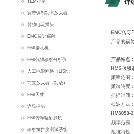
TEM小室
详
宽带调制功率放大器
射频电流探头
EMC传导
EMC传导辐射
产品的辐
EMI接收机
EMI低频辐射分析仪
产品特点
HMS-X
频
人工电源网络（LISN）
频率范围：10
前置放大器（功放）
频谱纯度：优
EMI天线
扫描时间：2
检波方式：
近场探头
HM6050-2
EMI传导辐射测试
频率范围
辐射抗扰度测试系统
阻抗特性