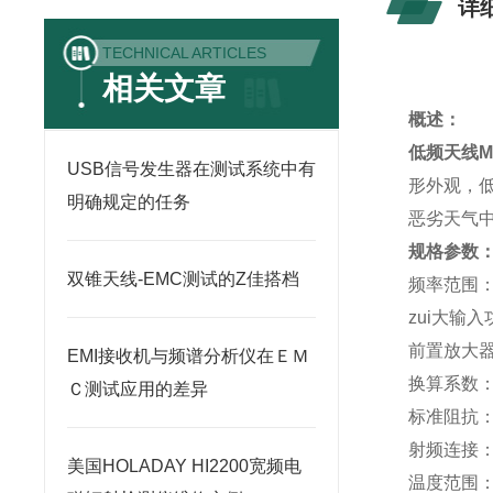
详
TECHNICAL ARTICLES
相关文章
概述：
低频天线MD
USB信号发生器在测试系统中有
形外观，低
明确规定的任务
恶劣天气
规格参数
双锥天线-EMC测试的Z佳搭档
频率范围：5
zui大输
前置放大器
EMI接收机与频谱分析仪在ＥＭ
换算系数：1 (
Ｃ测试应用的差异
标准阻抗：
射频连接：
美国HOLADAY HI2200宽频电
温度范围：-4