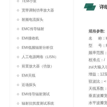
TEM小室
详
宽带调制功率放大器
射频电流探头
EMC传导辐射
规格参数:
EMI接收机
名 称：
型 号：Po
EMI低频辐射分析仪
频率范围：4
人工电源网络（LISN）
校准点：/
前置放大器（功放）
zui大输入
增益：12至
EMI天线
驻波比：< 
近场探头
天线系数：2
EMI传导辐射测试
垂直波瓣宽
水平波瓣宽
辐射抗扰度测试系统