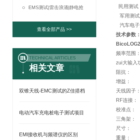
民用测试
EMS测试|雷击浪涌|静电抢
军用测试
汽车电子
查看全部产品 >>
技术参数
BicoLOG
频率范围： 
TECHNICAL ARTICLES
zui大输入
相关文章
阻抗： 
增益： -1
双锥天线-EMC测试的Z佳搭档
天线因子
RF连接：
校准点： 
电动汽车充电桩电子测试项目
三角架： 
尺寸： 35
EMI接收机与频谱仪的区别
重量： 