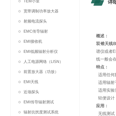
TEM小室
详
宽带调制功率放大器
射频电流探头
EMC传导辐射
概述：
EMI接收机
双锥天线Bi
EMI低频辐射分析仪
谱仪或者E
线一般会
人工电源网络（LISN）
特点：
前置放大器（功放）
适用任何
EMI天线
适用辐射
适用实验
近场探头
轻便设计
EMI传导辐射测试
应用：
辐射抗扰度测试系统
无线测试