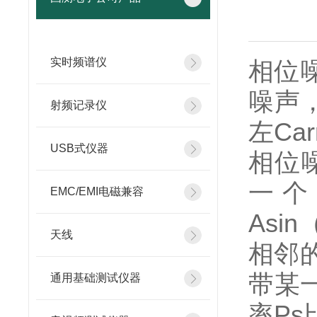
实时频谱仪
相位
噪声
射频记录仪
左Ca
USB式仪器
相位
一个
EMC/EMI电磁兼容
Asi
天线
相邻
带某
通用基础测试仪器
率Ps