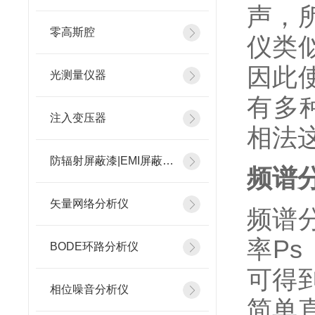
声，
零高斯腔
仪类
因此
光测量仪器
有多
注入变压器
相法
防辐射屏蔽漆|EMI屏蔽涂料
频谱
矢量网络分析仪
频谱
率P
BODE环路分析仪
可得
相位噪音分析仪
简单